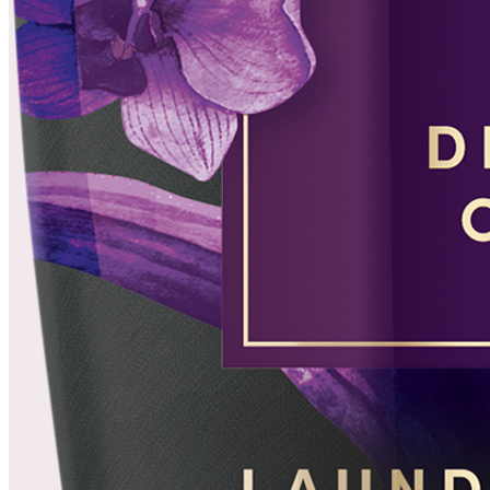
Silan Sensitive öblítő 2860ml 130 mosás