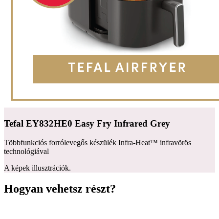
Tefal EY832HE0 Easy Fry Infrared Grey
Többfunkciós forrólevegős készülék Infra-Heat™ infravörös
technológiával
A képek illusztrációk.
Hogyan vehetsz részt?