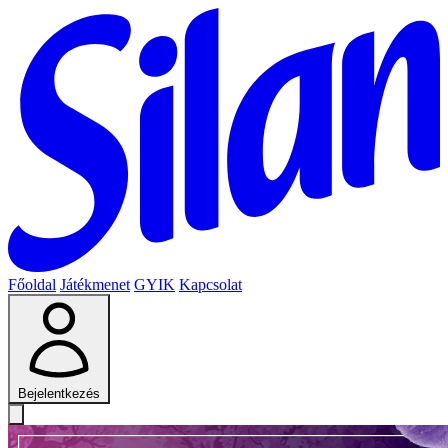
Főoldal
Játékmenet
GYIK
Kapcsolat
Bejelentkezés