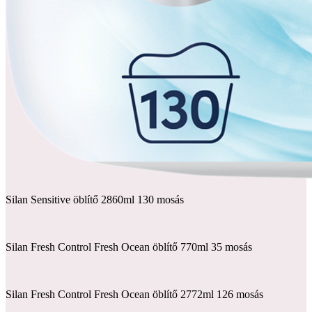
Silan Classic Fresh sky öblítő 2860ml 130 mosás