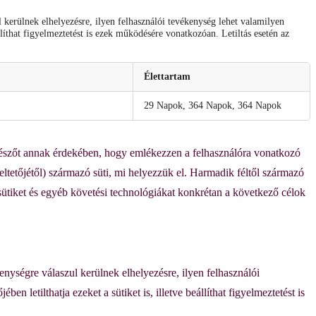
 kerülnek elhelyezésre, ilyen felhasználói tevékenység lehet valamilyen
állíthat figyelmeztetést is ezek működésére vonatkozóan. Letiltás esetén az
Élettartam
29 Napok, 364 Napok, 364 Napok
öngészőt annak érdekében, hogy emlékezzen a felhasználóra vonatkozó
eltetőjétől) származó süti, mi helyezzük el. Harmadik féltől származó
 sütiket és egyéb követési technológiákat konkrétan a következő célok
nységre válaszul kerülnek elhelyezésre, ilyen felhasználói
 letilthatja ezeket a sütiket is, illetve beállíthat figyelmeztetést is