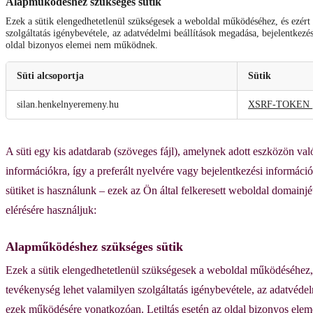
Alapműködéshez szükséges sütik
Ezek a sütik elengedhetetlenül szükségesek a weboldal működéséhez, és ezért n
szolgáltatás igénybevétele, az adatvédelmi beállítások megadása, bejelentkezés 
oldal bizonyos elemei nem működnek.
Süti alcsoportja
Sütik
Alapműködéshez
silan.henkelnyeremeny.hu
XSRF-TOKEN
szükséges
sütik
A süti egy kis adatdarab (szöveges fájl), amelynek adott eszközön va
információkra, így a preferált nyelvére vagy bejelentkezési információ
sütiket is használunk – ezek az Ön által felkeresett weboldal domainj
elérésére használjuk:
Alapműködéshez szükséges sütik
Ezek a sütik elengedhetetlenül szükségesek a weboldal működéséhez, és
tevékenység lehet valamilyen szolgáltatás igénybevétele, az adatvédelmi 
ezek működésére vonatkozóan. Letiltás esetén az oldal bizonyos el