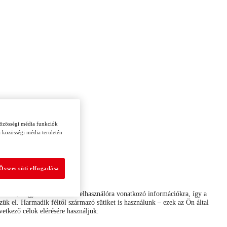
közösségi média funkciók
a közösségi média területén
Összes süti elfogadása
dekében, hogy emlékezzen a felhasználóra vonatkozó információkra, így a
zzük el. Harmadik féltől származó sütiket is használunk – ezek az Ön által
vetkező célok elérésére használjuk: