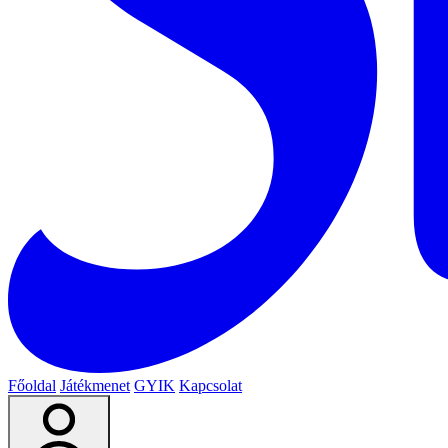
Főoldal
Játékmenet
GYIK
Kapcsolat