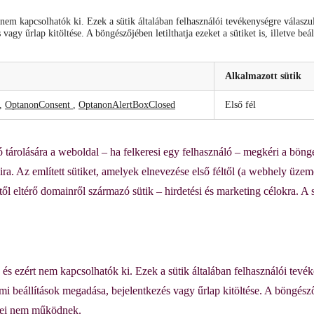
em kapcsolhatók ki. Ezek a sütik általában felhasználói tevékenységre válaszul
vagy űrlap kitöltése. A böngészőjében letilthatja ezeket a sütiket is, illetve be
Alkalmazott sütik
,
OptanonConsent
,
OptanonAlertBoxClosed
Első fél
ló tárolására a weboldal – ha felkeresi egy felhasználó – megkéri a b
ira. Az említett sütiket, amelyek elnevezése első féltől (a webhely üzem
étől eltérő domainről származó sütik – hirdetési és marketing célokra. A
 ezért nem kapcsolhatók ki. Ezek a sütik általában felhasználói tevéke
beállítások megadása, bejelentkezés vagy űrlap kitöltése. A böngészőjében
emei nem működnek.