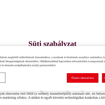
Süti szabályzat
ldalunk megfelelő működésének biztosításához, a tartalmak és hirdetések személyre szabásához, 
alunk látogatottságának elemzéséhez. Oldalhasználattal kapcsolatos információkat is megosztunk 
i és elemzési szolgáltatásokat nyújtó partnereinkkel.
Összes elutasítása
ására a weboldal – ha felkeresi egy felhasználó – megkéri a böngészőt annak ér
lyek elnevezése első féltől (a webhely üzemeltetőjétől) származó süti, mi helye
és marketing célokra. A sütiket és egyéb követési technológiákat konkrétan a kö