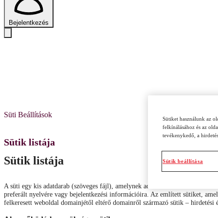
Bejelentkezés
Süti Beállítások
Sütiket használunk az o
felkínálásához és az old
tevékenykedő, a hirdetés
Sütik listája
Sütik listája
Sütik beállítása
A süti egy kis adatdarab (szöveges fájl), amelynek adott eszközön való tárol
preferált nyelvére vagy bejelentkezési információira. Az említett sütiket, ame
felkeresett weboldal domainjétől eltérő domainről származó sütik – hirdetési 